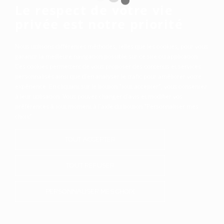
Le respect de votre vie
privée est notre priorité
Nous utilisons différentes méthodes, telles que les cookies, pour vous
garantir la meilleure navigation possible sur ce site ou application.
Ces cookies permettent de vous proposer des contenus et services
personnalisés ainsi que d'en analyser le trafic pour améliorer votre
expérience. En cliquant sur le bouton "tout accepter", vous consentez
à leur utilisation. Vous pouvez changer d'avis et modifier vos
préférences à tout moment à l'aide du bouton "Personnaliser mes
choix".
TOUT ACCEPTER
TOUT REFUSER
PERSONNALISER MES CHOIX