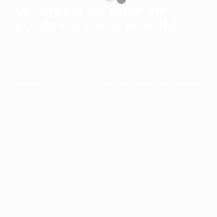
Le respect de votre vie
privée est notre priorité
Nous utilisons différentes méthodes, telles que les cookies, pour vous
garantir la meilleure navigation possible sur ce site ou application.
Ces cookies permettent de vous proposer des contenus et services
personnalisés ainsi que d'en analyser le trafic pour améliorer votre
expérience. En cliquant sur le bouton "tout accepter", vous consentez
à leur utilisation. Vous pouvez changer d'avis et modifier vos
préférences à tout moment à l'aide du bouton "Personnaliser mes
choix".
TOUT ACCEPTER
TOUT REFUSER
PERSONNALISER MES CHOIX