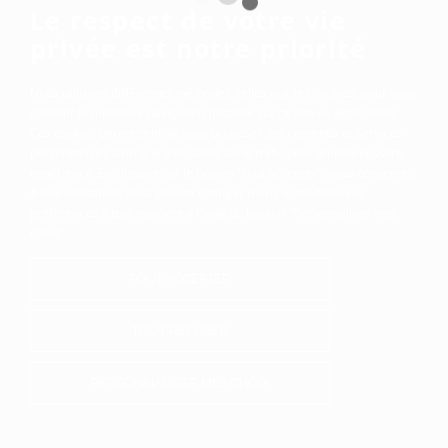
Le respect de votre vie
privée est notre priorité
Nous utilisons différentes méthodes, telles que les cookies, pour vous
garantir la meilleure navigation possible sur ce site ou application.
Ces cookies permettent de vous proposer des contenus et services
personnalisés ainsi que d'en analyser le trafic pour améliorer votre
expérience. En cliquant sur le bouton "tout accepter", vous consentez
à leur utilisation. Vous pouvez changer d'avis et modifier vos
préférences à tout moment à l'aide du bouton "Personnaliser mes
choix".
TOUT ACCEPTER
TOUT REFUSER
PERSONNALISER MES CHOIX