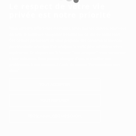
Le respect de votre vie
privée est notre priorité
Nous utilisons différentes méthodes, telles que les cookies, pour vous
garantir la meilleure navigation possible sur ce site ou application.
Ces cookies permettent de vous proposer des contenus et services
personnalisés ainsi que d'en analyser le trafic pour améliorer votre
expérience. En cliquant sur le bouton "tout accepter", vous consentez
à leur utilisation. Vous pouvez changer d'avis et modifier vos
préférences à tout moment à l'aide du bouton "Personnaliser mes
choix".
TOUT ACCEPTER
TOUT REFUSER
PERSONNALISER MES CHOIX